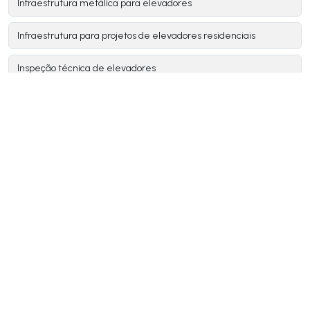
Infraestrutura metálica para elevadores
Infraestrutura para projetos de elevadores residenciais
Inspeção técnica de elevadores
Instalador montador de elevadores
Instalar elevador residencial
Instalação de elevador
Instalação de elevador de carga
Instalação de elevador de passageiros
Instalação de elevador residencial
Instalação de elevadores em todas as marcas